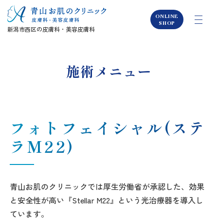
ONLINE
SHOP
新潟市西区の皮膚科・美容皮膚科
新着情報
施術メニュー
クリニック紹介
一般皮膚科
フォトフェイシャル(ステ
美容皮膚科
ラM22)
採用情報
青山お肌のクリニックでは厚生労働省が承認した、効果
と安全性が高い『Stellar M22』という光治療器を導入し
ています。