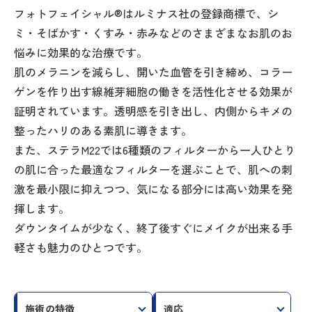
〒950-2003 新潟県新潟市西区東青山1丁目6-6
フォトフェイシャル®はルミナス社の登録商標で、シ
イオン新潟青山店近く
ミ・そばかす・くすみ・赤みなどのさまざまなお肌のお
駐車場：13台（隣の薬局3台利用できます）
悩みに効果的な治療です。
・JR越後線「青山駅」 徒歩8分
肌のメラニンを減らし、開いた血管を引き締め、コラー
・バス停「青山駅」 徒歩3分
ゲンを作り出す線維芽細胞の働きを活性化させる効果が
証明されています。透明感を引き出し、内側からキメの
日
診療時間
月
火
水
木
金
土
・
整ったハリのある素肌に導きます。
祝
また、ステラM22では6種類のフィルターから一人ひとり
9:00 - 12:30
の肌に合った最適なフィルターを選ぶことで、肌への刺
14:30 - 18:00
激を最小限に抑えつつ、気になる部分には高い効果を発
揮します。
休診日：水曜・日曜祝日
ダウンタイムが少なく、終了後すぐにメイクが出来る手
※土曜日の診療時間は 9:00 - 13:00 までとなります。
軽さも魅力のひとつです。
※お待ちになっている患者様の数によっては早めに受付を終了する場合があります。
施術の特徴
適応